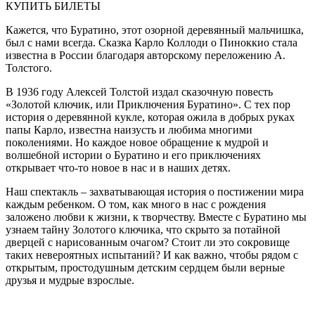
КУПИТЬ БИЛЕТЫ
Кажется, что Буратино, этот озорной деревянный мальчишка,
был с нами всегда. Сказка Карло Коллоди о Пиноккио стала
известна в России благодаря авторскому переложению А.
Толстого.
В 1936 году Алексей Толстой издал сказочную повесть
«Золотой ключик, или Приключения Буратино». С тех пор
история о деревянной кукле, которая ожила в добрых руках
папы Карло, известна наизусть и любима многими
поколениями. Но каждое новое обращение к мудрой и
волшебной истории о Буратино и его приключениях
открывает что-то новое в нас и в наших детях.
Наш спектакль – захватывающая история о постижении мира
каждым ребенком. О том, как много в нас с рождения
заложено любви к жизни, к творчеству. Вместе с Буратино мы
узнаем тайну Золотого ключика, что скрыто за потайной
дверцей с нарисованным очагом? Стоит ли это сокровище
таких невероятных испытаний? И как важно, чтобы рядом с
открытым, простодушным детским сердцем были верные
друзья и мудрые взрослые.