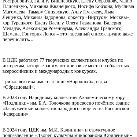
Ростроповича, Галину Вишневскую, Елену Образцову, Майю
Плисецкую, Михаила Жванецкого, Иосифа Кобзона, Муслима
Магомаева, Тамару Синявскую, Аллу Пугачеву, Льва
Лещенко, Михаила Задорнова, оркестр «Виртуозы Москвы»,
хор Турецкого, Елену Ваенгу, Олега Газманова, Валерия
Меладзе, Александра Розенбаума, Александра Градского,
Шамана, Григория Лепса – этот звездный список трудно даже
перечислить…
В ЦДК работают 77 творческих коллективов и клубов по
интересам, которые занимают призовые места на областных,
всероссийских и международных конкурсах.
Три коллектива имеют звание «Народный», и два
«Образцовый».
В 2023 году Народному коллективу Академическому хору
«Подлипки» им. Б.А. Толочкова присвоено почётное звание
«Заслуженный коллектив народного творчества Российской
Федерации».
В 2024 году ЦДК им. М.И. Калинина» и структурное
подразделение «Дворец культуры микрорайона Юбилейный»