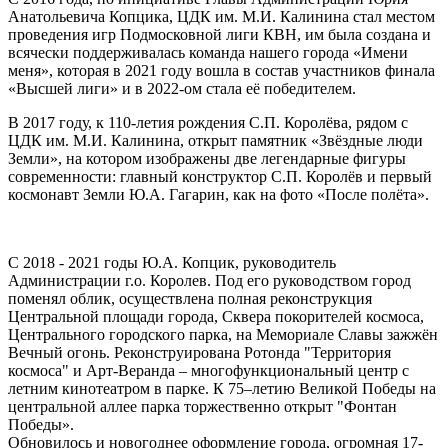
Анатольевича Копцика, ЦДК им. М.И. Калинина стал местом
проведения игр Подмосковной лиги КВН, им была создана и
всячески поддерживалась команда нашего города «Имени
меня», которая в 2021 году вошла в состав участников финала
«Высшей лиги» и в 2022-ом стала её победителем.
В 2017 году, к 110-летия рождения С.П. Королёва, рядом с
ЦДК им. М.И. Калинина, открыт памятник «Звёздные люди
Земли», на котором изображены две легендарные фигуры
современности: главный конструктор С.П. Королёв и первый
космонавт Земли Ю.А. Гагарин, как на фото «После полёта».
С 2018 - 2021 годы Ю.А. Копцик, руководитель
Администрации г.о. Королев. Под его руководством город
поменял облик, осуществлена полная реконструкция
Центральной площади города, Сквера покорителей космоса,
Центрального городского парка, на Мемориале Славы зажжён
Вечный огонь. Реконструирована Ротонда "Территория
космоса" и Арт-Веранда – многофункциональный центр с
летним кинотеатром в парке. К 75–летию Великой Победы на
центральной аллее парка торжественно открыт "Фонтан
Победы».
Обновилось и новогоднее оформление города, огромная 17-