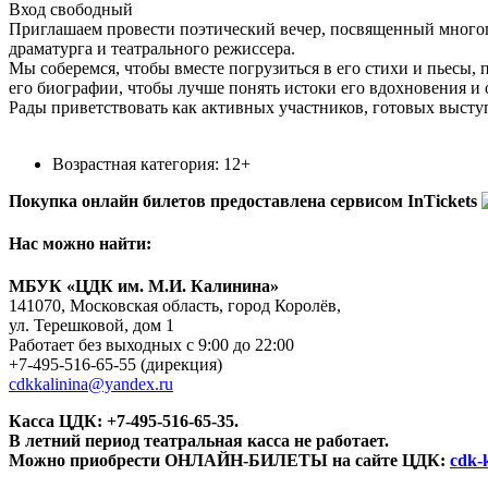
Вход свободный
Приглашаем провести поэтический вечер, посвященный многогр
драматурга и театрального режиссера.
Мы соберемся, чтобы вместе погрузиться в его стихи и пьесы
его биографии, чтобы лучше понять истоки его вдохновения и о
Рады приветствовать как активных участников, готовых выступи
Возрастная категория: 12+
Покупка онлайн билетов предоставлена сервисом InTickets
Нас можно найти:
МБУК «ЦДК им. М.И. Калинина»
141070, Московская область, город Королёв,
ул. Терешковой, дом 1
Работает без выходных с 9:00 до 22:00
+7-495-516-65-55
(дирекция)
cdkkalinina@yandex.ru
Касса ЦДК:
+7-495-516-65-35.
В летний период театральная касса не работает.
Можно приобрести ОНЛАЙН-БИЛЕТЫ на сайте ЦДК:
cdk-k