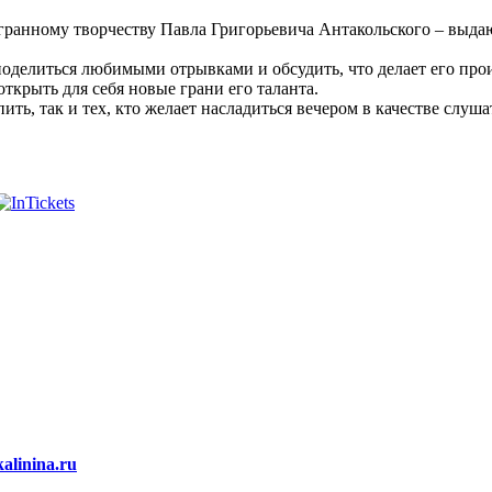
анному творчеству Павла Григорьевича Антакольского – выдающ
, поделиться любимыми отрывками и обсудить, что делает его п
ткрыть для себя новые грани его таланта.
ть, так и тех, кто желает насладиться вечером в качестве слуша
alinina.ru