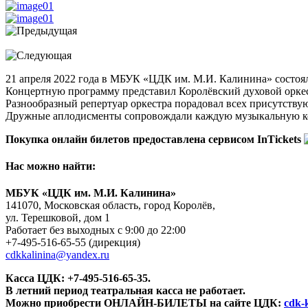
21 апреля 2022 года в МБУК «ЦДК им. М.И. Калинина» состоял
Концертную программу представил Королёвский духовой орке
Разнообразный репертуар оркестра порадовал всех присутству
Дружные аплодисменты сопровождали каждую музыкальную ком
Покупка онлайн билетов предоставлена сервисом InTickets
Нас можно найти:
МБУК «ЦДК им. М.И. Калинина»
141070, Московская область, город Королёв,
ул. Терешковой, дом 1
Работает без выходных с 9:00 до 22:00
+7-495-516-65-55
(дирекция)
cdkkalinina@yandex.ru
Касса ЦДК:
+7-495-516-65-35.
В летний период театральная касса не работает.
Можно приобрести ОНЛАЙН-БИЛЕТЫ на сайте ЦДК:
cdk-k