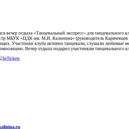
ся вечер отдыха «Танцевальный экспресс» для танцевального к
стр МБУК «ЦДК им. М.И. Калинина» (руководитель Карачевцев 
ющих. Участники клуба активно танцевали, слушали любимые ме
позицию. Вечер отдыха подарил участникам танцевального кл
alinina.ru