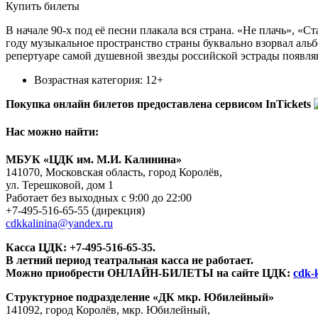
Купить билеты
В начале 90-х под её песни плакала вся страна. «Не плачь», 
году музыкальное пространство страны буквально взорвал альб
репертуаре самой душевной звезды российской эстрады появл
Возрастная категория: 12+
Покупка онлайн билетов предоставлена сервисом InTickets
Нас можно найти:
МБУК «ЦДК им. М.И. Калинина»
141070, Московская область, город Королёв,
ул. Терешковой, дом 1
Работает без выходных с 9:00 до 22:00
+7-495-516-65-55
(дирекция)
cdkkalinina@yandex.ru
Касса ЦДК:
+7-495-516-65-35.
В летний период театральная касса не работает.
Можно приобрести ОНЛАЙН-БИЛЕТЫ на сайте ЦДК:
cdk-k
Структурное подразделение «ДК мкр. Юбилейный»
141092, город Королёв, мкр. Юбилейный,