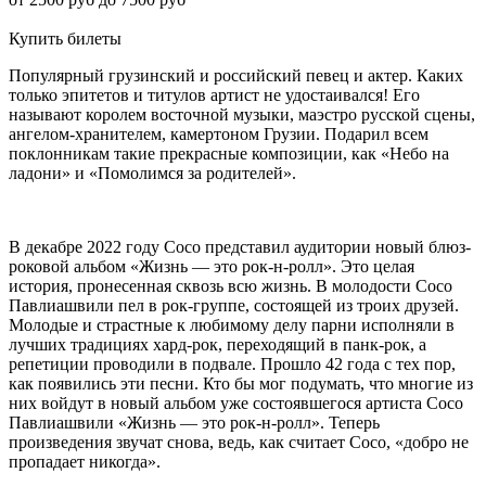
Купить билеты
Популярный грузинский и российский певец и актер. Каких
только эпитетов и титулов артист не удостаивался! Его
называют королем восточной музыки, маэстро русской сцены,
ангелом-хранителем, камертоном Грузии. Подарил всем
поклонникам такие прекрасные композиции, как «Небо на
ладони» и «Помолимся за родителей».
В декабре 2022 году Сосо представил аудитории новый блюз-
роковой альбом «Жизнь — это рок-н-ролл». Это целая
история, пронесенная сквозь всю жизнь. В молодости Сосо
Павлиашвили пел в рок-группе, состоящей из троих друзей.
Молодые и страстные к любимому делу парни исполняли в
лучших традициях хард-рок, переходящий в панк-рок, а
репетиции проводили в подвале. Прошло 42 года с тех пор,
как появились эти песни. Кто бы мог подумать, что многие из
них войдут в новый альбом уже состоявшегося артиста Сосо
Павлиашвили «Жизнь — это рок-н-ролл». Теперь
произведения звучат снова, ведь, как считает Сосо, «добро не
пропадает никогда».