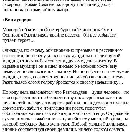
Захарова – Роман Самгин, которому поистине удаются
постановки в комедийном жанре!
«Вицмундир»
Молодой обаятельный петербургский чиновник Осип
Осипович Разгильдяев крайне рассеян. Он все забывает,
путает, теряет…
Однажды, по своему обыкновению пребывая в рассеянном
состоянии, он перепутал в гостях мундиры и надел чужой
мундир, относящийся совсем к другому департаменту. В
кармане мундира он нашел письмо о необходимости ему
немедленно явиться к начальнику. Не поняв, что на нем чужой
мундир, и что, соответственно, письмо обращено не к нему,
Разгильдяев сломя голову бросается к своему начальнику…
По ходу дела выясняется, что Разгильдяев – душа-человек – по
своей рассеянности и беспамятству насовершал множество
нелепостей, не сделал вовремя работы, не подготовил нужные
документы, забыл о приглашении гостя, перепутал
собственное жилье с соседским, и много чего еще. Он даже не
сумел помочь в тяжбе приглянувшейся ему молодой вдове, на
которой собрался было жениться. Добрый малый Разгильдяев,
вполне соответствуя своей фамилии, ничего толком сделать