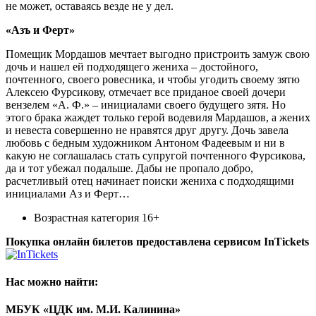
не может, оставаясь везде не у дел.
«Азъ и Ферт»
Помещик Мордашов мечтает выгодно пристроить замуж свою
дочь и нашел ей подходящего жениха – достойного,
почтенного, своего ровесника, и чтобы угодить своему зятю
Алексею Фурсикову, отмечает все приданое своей дочери
вензелем «А. Ф.» – инициалами своего будущего зятя. Но
этого брака жаждет только герой водевиля Мардашов, а жених
и невеста совершенно не нравятся друг другу. Дочь завела
любовь с бедным художником Антоном Фадеевым и ни в
какую не соглашалась стать супругой почтенного Фурсикова,
да и тот убежал подальше. Дабы не пропало добро,
расчетливый отец начинает поиски жениха с подходящими
инициалами Аз и Ферт…
Возрастная категория 16+
Покупка онлайн билетов предоставлена сервисом InTickets
Нас можно найти:
МБУК «ЦДК им. М.И. Калинина»