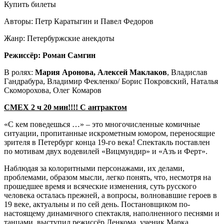
Купить билеты
Авторы: Петр Каратыгин и Павел Федоров
Жанр: Петербуржские анекдоты
Режиссёр: Роман Самгин
В ролях:
Мария Аронова, Алексей Маклаков
, Владислав
Гандрабура, Владимир Фекленко/ Борис Покровский, Наталья
Скоморохова, Олег Комаров
СМЕХ 2 ч 20 мин!!!! С антрактом
«С кем поведешься …» – это многочисленные комичные
ситуации, пропитанные искрометным юмором, переносящие
зрителя в Петербург конца 19-го века! Спектакль поставлен
по мотивам двух водевилей «Вицмундир» и «Азъ и Ферт».
Наблюдая за колоритными персонажами, их делами,
проблемами, образом мысли, легко понять, что, несмотря на
прошедшее время и всяческие изменения, суть русского
человека осталась прежней, а вопросы, волновавшие героев в
19 веке, актуальны и по сей день. Постановщиком по-
настоящему динамичного спектакля, наполненного песнями и
танцами, выступил режиссёр Ленкома, ученик Марка