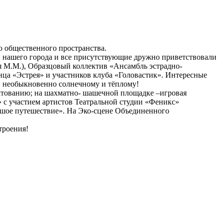
о общественного пространства.
 нашего города и все присутствующие дружно приветствовали
 М.М.), Образцовый коллектив «Ансамбль эстрадно-
нца «Эстрея» и участников клуба «Головастик». Интересные
, необыкновенно солнечному и тёплому!
ехтованию; на шахматно- шашечной площадке –игровая
 с участием артистов Театральной студии «Феникс»
льшое путешествие». На Эко-сцене Объединенного
троения!