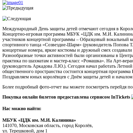
Международный День защиты детей отмечают сегодня в Королё
Концертно-игровая программа МБУК «ЦДК им. М.И. Калинина» 
участников концертной программы – Образцовый вокальный ко
спортивного танца «Созвездие-Шарм» (руководитель Попова Т.
концертные номера, яркие костюмы и дружный смех создавали
Разнообразные точки активностей были организованы в Центр
практика по шахматам и мастер-класс «Ромашка». На Арт-вера
(руководитель Аркадова Л.Ю.). Сегодня начал работать Летни
общественного пространства состоится концертная программа Ко
Поздравляем юных королёвцев с Днём защиты детей и началом 
Более подробный фото-отчет вы можете посмотреть перейдя по
Покупка онлайн билетов предоставлена сервисом InTickets
Нас можно найти:
МБУК «ЦДК им. М.И. Калинина»
141070, Московская область, город Королёв,
ул. Терешковой, дом 1