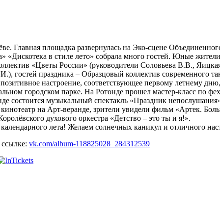
ве. Главная площадка развернулась на Эко-сцене Объединенног
«Дискотека в стиле лето» собрала много гостей. Юные жители
ллектив «Цветы России» (руководители Соловьева В.В., Яицкая
И.), гостей праздника – Образцовый коллектив современного та
 позитивное настроение, соответствующее первому летнему дню
альном городском парке. На Ротонде прошел мастер-класс по ф
нде состоится музыкальный спектакль «Праздник непослушания»
й кинотеатр на Арт-веранде, зрители увидели фильм «Артек. Бо
ролёвского духового оркестра «Детство – это ты и я!».
календарного лета! Желаем солнечных каникул и отличного нас
 ссылке:
vk.com/album-118825028_284312539