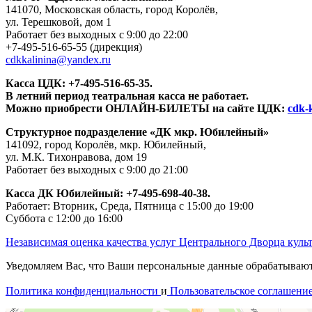
141070, Московская область, город Королёв,
ул. Терешковой, дом 1
Работает без выходных с 9:00 до 22:00
+7-495-516-65-55
(дирекция)
cdkkalinina@yandex.ru
Касса ЦДК:
+7-495-516-65-35.
В летний период театральная касса не работает.
Можно приобрести ОНЛАЙН-БИЛЕТЫ на сайте ЦДК:
cdk-k
Структурное подразделение «ДК мкр. Юбилейный»
141092, город Королёв, мкр. Юбилейный,
ул. М.К. Тихонравова, дом 19
Работает без выходных с 9:00 до 21:00
Касса ДК Юбилейный:
+7-495-698-40-38.
Работает: Вторник, Среда, Пятница с 15:00 до 19:00
Суббота с 12:00 до 16:00
Независимая оценка качества услуг Центрального Дворца куль
Уведомляем Вас, что Ваши персональные данные обрабатываются
Политика конфиденциальности
и
Пользовательское соглашени