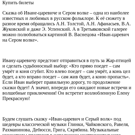
Купить билеты
Сказка об Иване-царевиче и Сером волке – одна из наиболее
известных и любимых в русском фольклоре. К её сюжету в
разное время обращались А.Н. Толстой, А.Н. Афанасьев, В.А.
Жуковский и даже Э. Успенский. А в Третьяковской галерее
можно полюбоваться картиной В. Васнецова «Иван-царевич
на Сером волке».
Ивану-царевичу предстоит отправиться в путь за Жар-птицей
и сделать судьбоносный выбор: «Кто прямо поедет – сам
умрёт и коня сгубит. Кто влево поедет – сам умрёт, а конь цел
будет, а кто вправо поедет – сам жив будет, а коню пропасть».
Если Иван выберет правильную дорогу, то продолжение
сказки будет! А значит, впереди его ожидают новые встречи и
волшебные приключения! Он встретит возлюбленную Елену
Прекрасную!
Будем слушать сказку «Иван-царевич и Серый волк» под
шедевры классической музыки Глинки, Чайковского, Равеля,
Рахманинова, Дебюсси, Грига, Скрябина. Музыкальные