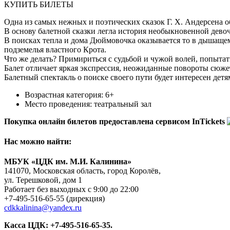
КУПИТЬ БИЛЕТЫ
Одна из самых нежных и поэтических сказок Г. Х. Андерсена 
В основу балетной сказки легла история необыкновенной девоч
В поисках тепла и дома Дюймовочка оказывается то в дышащем 
подземелья властного Крота.
Что же делать? Примириться с судьбой и чужой волей, попытат
Балет отличает яркая экспрессия, неожиданные повороты сюже
Балетный спектакль о поиске своего пути будет интересен детя
Возрастная категория: 6+
Место проведения: театральный зал
Покупка онлайн билетов предоставлена сервисом InTickets
Нас можно найти:
МБУК «ЦДК им. М.И. Калинина»
141070, Московская область, город Королёв,
ул. Терешковой, дом 1
Работает без выходных с 9:00 до 22:00
+7-495-516-65-55
(дирекция)
cdkkalinina@yandex.ru
Касса ЦДК:
+7-495-516-65-35.