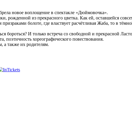
обрела новое воплощение в спектакле «Дюймовочка».
ки, рожденной из прекрасного цветка. Как ей, оставшейся совсе
призраками болоте, где властвует расчётливая Жаба, то в тёмн
ься бороться? И только встреча со свободной и прекрасной Лас
та, поэтичность хореографического повествования.
м, а также их родителям.