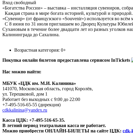
Вход свободный
«Богатства России» – выставка – инсталляция сувениров, собр
Каждая страна в мире богата историей, культурой и природой
«Сувенир» (от французского «Souvenir») используется во всём 
С 8 июня по 31 июля приглашаем во Дворец Культуры Юбиле
Сухановым в течение более двадцати лет из разных уголков на
Калининграда до Сахалина.
Возрастная категория: 0+
Покупка онлайн билетов предоставлена сервисом InTickets
Нас можно найти:
МБУК «ЦДК им. М.И. Калинина»
141070, Московская область, город Королёв,
ул. Терешковой, дом 1
Работает без выходных с 9:00 до 22:00
+7-495-516-65-55
(дирекция)
cdkkalinina@yandex.ru
Касса ЦДК:
+7-495-516-65-35.
В летний период театральная касса не работает.
Можно приобрести ОНЛАЙН-БИЛЕТЫ на сайте ЦДК:
cdk-k