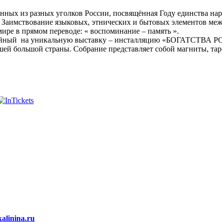
анных из разных уголков России, посвящённая Году единства на
. Заимствование языковых, этнических и бытовых элементов меж
мире в прямом переводе: « воспоминание – память ».
йный на уникальную выставку – инсталляцию «БОГАТСТВА РОС
шей большой страны. Собрание представляет собой магниты, тар
alinina.ru