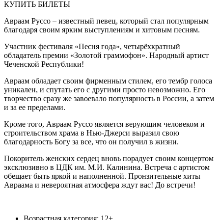
КУПИТЬ БИЛЕТЫ
Авраам Руссо – известный певец, который стал популярным
благодаря своим ярким выступлениям и хитовым песням.
Участник фестиваля «Песня года», четырёхкратный
обладатель премии «Золотой граммофон». Народный артист
Чеченской Республики!
Авраам обладает своим фирменным стилем, его тембр голоса
уникален, и спутать его с другими просто невозможно. Его
творчество сразу же завоевало популярность в России, а затем
и за ее пределами.
Кроме того, Авраам Руссо является верующим человеком и
строительством храма в Нью-Джерси выразил свою
благодарность Богу за все, что он получил в жизни.
Покоритель женских сердец вновь порадует своим концертом
эксклюзивно в ЦДК им. М.И. Калинина. Встреча с артистом
обещает быть яркой и наполненной. Пронзительные хиты
Авраама и невероятная атмосфера ждут вас! До встречи!
Возрастная категория: 12+